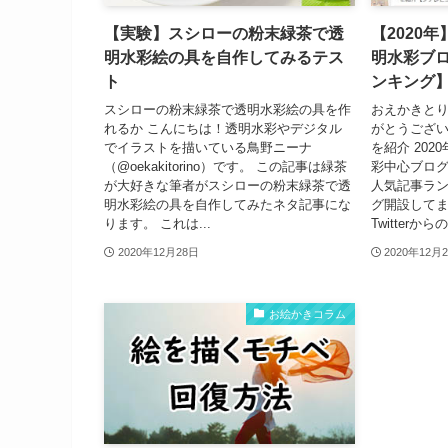
【実験】スシローの粉末緑茶で透
【2020
明水彩絵の具を自作してみるテス
明水彩ブロ
ト
ンキング
スシローの粉末緑茶で透明水彩絵の具を作
おえかきと
れるか こんにちは！透明水彩やデジタル
がとうござい
でイラストを描いている鳥野ニーナ
を紹介 202
（@oekakitorino）です。 この記事は緑茶
彩中心ブロ
が大好きな筆者がスシローの粉末緑茶で透
人気記事ラン
明水彩絵の具を自作してみたネタ記事にな
グ開設してま
ります。 これは...
Twitterからの.
2020年12月28日
2020年12月
お絵かきコラム