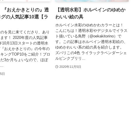
年】『おえかきとりの』透
【透明水彩】ホルベインのゆめか
グの人気記事10選【ラ
わいい絵の具
】
ホルベイン水彩のゆめかわカラーとは！
こんにちは！透明水彩やデジタルでイラス
りのを見に来てくださり、あり
ト描いている鳥野（@oekakitorino）で
ます！ 2020年度の人気記事
す。この記事はホルベイン透明水彩絵の、
0年10月13日スタートの透明水
ゆめかわいい系の絵の具を紹介します。
グ『おえかきとりの』の今年の
ズバリこの4色 ライラックラベンダーシェ
キングTOP10をご紹介！ブロ
ルピンクブリリ...
だ3か月ちょいなので、ほぼ
..
2020年11月5日
25日