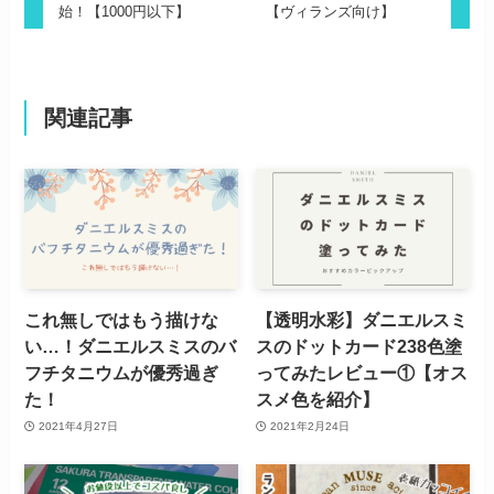
始！【1000円以下】
【ヴィランズ向け】
関連記事
これ無しではもう描けな
【透明水彩】ダニエルスミ
い…！ダニエルスミスのバ
スのドットカード238色塗
フチタニウムが優秀過ぎ
ってみたレビュー①【オス
た！
スメ色を紹介】
2021年4月27日
2021年2月24日