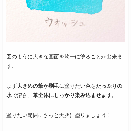
図のように大きな画面を均一に塗ることが出来ま
す。
まず
大きめの筆か刷毛
に塗りたい色を
たっぷりの
水
で溶き、
筆全体にしっかり染み込ませます
。
塗りたい範囲にさっと大胆に塗りましょう！